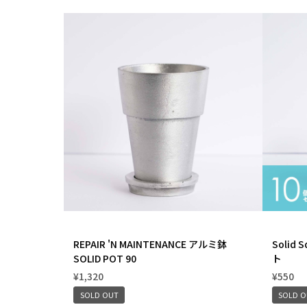
REPAIR 'N MAINTENANCE アルミ鉢
Solid 
SOLID POT 90
ト
¥1,320
¥550
SOLD OUT
SOLD 