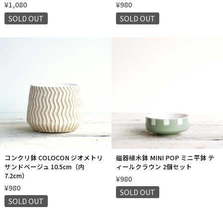
¥1,080
¥980
SOLD OUT
SOLD OUT
コンクリ鉢 COLOCON ジオメトリ
磁器植木鉢 MINI POP ミニ平鉢 テ
サンドベージュ 10.5cm（内
ィールクラウン 2個セット
7.2cm）
¥980
¥980
SOLD OUT
SOLD OUT