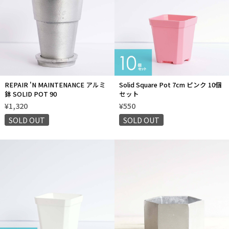
REPAIR 'N MAINTENANCE アルミ
Solid Square Pot 7cm ピンク 10個
鉢 SOLID POT 90
セット
¥1,320
¥550
SOLD OUT
SOLD OUT